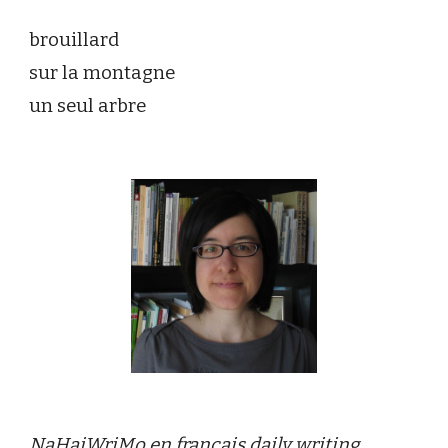
brouillard
sur la montagne
un seul arbre
NaHaiWriMo en français daily writing